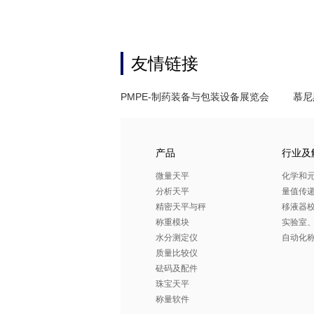
友情链接
PMPE-制药装备与包装设备展览会
慕尼
产品
行业及
微量天平
化学和
分析天平
量值传
精密天平与秤
移液器
称重模块
实验室
水分测定仪
自动化
质量比较仪
砝码及配件
珠宝天平
称量软件