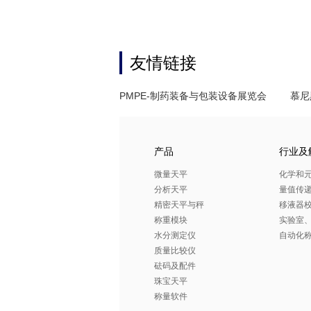
友情链接
PMPE-制药装备与包装设备展览会
慕尼
产品
行业及
微量天平
化学和
分析天平
量值传
精密天平与秤
移液器
称重模块
实验室
水分测定仪
自动化
质量比较仪
砝码及配件
珠宝天平
称量软件