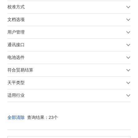
校准方式
文档选项
用户管理
通讯接口
电池选件
符合贸易结算
天平类型
适用行业
全部清除
查询结果：
23
个